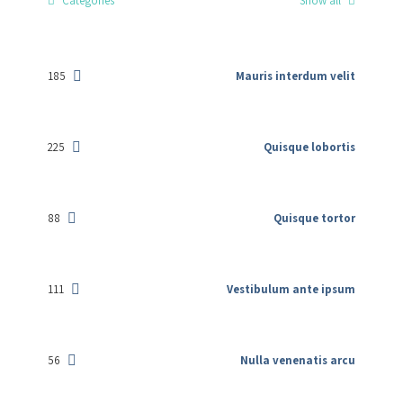
Categories
Show all
185
Mauris interdum velit
225
Quisque lobortis
88
Quisque tortor
111
Vestibulum ante ipsum
56
Nulla venenatis arcu