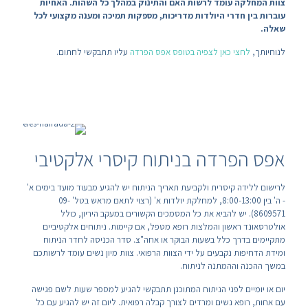
צוות המחלקה עומד לרשות האם והתינוק במהלך כל השהות. האחיות
עוברות בין חדרי היולדות מדריכות, מספקות תמיכה ומענה מקצועי לכל
שאלה.
לנוחיותך,
לחצי כאן לצפיה בטופס אפס הפרדה
עליו תתבקשי לחתום.
אפס הפרדה בניתוח קיסרי אלקטיבי
לרישום ללידה קיסרית ולקביעת תאריך הניתוח יש להגיע מבעוד מועד בימים א'
- ה' בין 8:00-13:00, למחלקת יולדות א' (רצוי לתאם מראש בטל' 09-
8609571). יש להביא את כל המסמכים הקשורים במעקב היריון, כולל
אולטרסאונד ראשון והמלצות רופא מטפל, אם קיימות. ניתוחים אלקטיביים
מתקיימים בדרך כלל בשעות הבוקר או אחה"צ. סדר הכניסה לחדר הניתוח
ומידת הדחיפות נקבעים על ידי הצוות הרפואי. צוות מיון נשים עומד לרשותכם
במשך ההכנה וההמתנה לניתוח.
יום או יומיים לפני הניתוח המתוכנן תתבקשי להגיע למספר שעות לשם פגישה
עם אחות, רופא נשים ומרדים לצורך קבלה רפואית. ליום זה יש להגיע עם כל