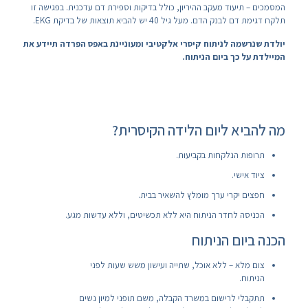
המסמכים – תיעוד מעקב ההיריון, כולל בדיקות וספירת דם עדכנית. בפגישה זו
תלקח דגימת דם לבנק הדם. מעל גיל 40 יש להביא תוצאות של בדיקת EKG.
יולדת שנרשמה לניתוח קיסרי אלקטיבי ומעוניינת באפס הפרדה תיידע את
המיילדת על כך ביום הניתוח.
מה להביא ליום הלידה הקיסרית?
תרופות הנלקחות בקביעות.
ציוד אישי.
חפצים יקרי ערך מומלץ להשאיר בבית.
הכניסה לחדר הניתוח היא ללא תכשיטים, וללא עדשות מגע.
הכנה ביום הניתוח
צום מלא – ללא אוכל, שתייה ועישון משש שעות לפני
הניתוח.
תתקבלי לרישום במשרד הקבלה, משם תופני למיון נשים