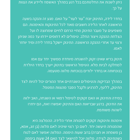
ניתן לשנות את החלטתכם בכל רגע במהלך האשפוז וליידע את הצוות
על כך.
בחדר לידה, התינוק יונח "עור לעור" על האם. מגע זה והנקה בשעה
הראשונה לאחר הלידה חשובים מאוד לכל התינוקות והאימהות. הם
משפיעים על מעבר התינוק מחיי הרחם לחיים שמחוצה לו ועל
הצלחת ההנקה וייצור החלב. טיפולים לא דחופים יידחו עד כמה שניתן
ורצוי עד אחרי ההנקה הראשונה. התינוק יישקל בחדר לידה ומיד יוחזר
לאמו.
תינוק בריא שאינו זקוק להשגחה מיוחדת ממשיך יחד עם אמו
למחלקה לביות מלא. הטיפול הראשוני בתינוק ייערך בחדר היולדת
בנוכחותה או בחדר ילודים בנוכחות מלווה מטעמה.
במהלך הבדיקות והטיפולים השגרתיים אחד ההורים יכול להיות לצד
התינוק, ללטף, להרגיע ולקבל הסבר מהצוות המטפל.
במידה והתינוק או האם זקוקים לטיפול רפואי או השגחה, האב ילווה
את התינוק. ברגע שבריאות האם והתינוק יאפשרו זאת, הם יחזרו
לשהות משותפת.
אימהות ותינוקות זקוקים למנוחה אחרי הלידה. ההמלצה היא
שהמנוחה תיעשה יחד. לשם כך רצוי שיהיה לאם מלווה (בן זוג, אמא,
בן משפחה או חברה) ברוב שעות היממה. המלווה יאפשר לאם לנוח
כשהתינוק לצידה. מלווה יוכל להישאר לצד האם 24 שעות ביממה.