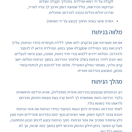
לקבלה על ידי רופא ומיילדת. בתהליך הקבלה יושלמו
הבדיקות הנדרשות, כולל שמיעת דופק ויורכב לך עירוי לווריד,
שדרכו יוזלפו נוזלים כהכנה להרדמה ספינלית.
הסרת שיער באזור החתך (יבוצע על ידי האחות).
מלווה בניתוח
אם את מעוניינת שבן זוג/קרוב ילווה אותך ללידה הקיסרית בחדר הניתוח, עלייך
לציין זאת בפני המיילדת שמקבלת אותך במיון. המיילדת תדאג לו להסבר
ולהדרכה. המלווה יידרש ללבוש בגדי חדר ניתוח, מסכה, כובע וכיסוי לנעליים.
הוא ייכנס לחדר הניתוח בשלב שלאחר ההרדמה. במשך הניתוח המלווה יישב
קרוב אלייך, מאחורי הווילון הסטרילי. מלווה יוכל להיכנס רק לניתוח קיסרי
מוזמן, המבוצע בהרדמה אזורית.
מהלך הניתוח
רוב הניתוחים מבוצעים בהרדמה אזורית (ספינלית), שהיא הרדמה תחושתית
בלבד. הרדמה כזאת מאפשרת לך להיות ערה בעת הוצאת התינוק מהרחם
ולראותו מיד כשהוא נולד.
לאחר ההרדמה האזורית ירחץ הצוות הסיעודי בחדר הניתוח את אזור הניתוח
ויוכנס צנתר לניקוז השתן. שאר האזורים בגוף יכוסו בסדינים סטריליים ויונח מעין
וילון שיסתיר מפנייך את אזור הניתוח. חתך הניתוח יבוצע לרוחב הבטן התחתונה,
מעל קו השיער. בזמן חילוץ התינוק תרגישי לחץ במשך כמה שניות, אך לא
תחושי כלל כאב.