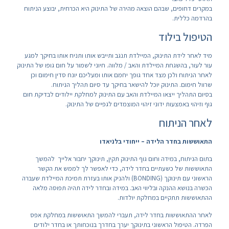
במקרים דחופים, שבהם הוצאה מהירה של התינוק היא הכרחית, יבוצע הניתוח
בהרדמה כללית.
הטיפול בילוד
מיד לאחר לידת התינוק, המיילדת תנגב ותייבש אותו ותניח אותו בחיקך למגע
עור לעור, בהשגחת המיילדת והאב / מלווה. חיוני לשמור על חום גופו של התינוק
לאחר הניתוח ולכן מצד אחד גופך יחמם אותו ומעליכם יונח סדין חימום וכן
שרוול חימום. התינוק יוכל להישאר בחיקך עד סיום תהליך הניתוח.
בסיום התהליך ייצאו המיילדת והאב עם התינוק למחלקת יילודים לבדיקת חום
גוף וזיהוי באמצעות ידוני זיהוי המוצמדים לגפיים של התינוק.
לאחר הניתוח
התאוששות בחדר הלידה – ייחודי בלניאדו
בתום הניתוח, במידה וחום גוף התינוק תקין, תינוקך יחבור אלייך להמשך
התאוששות של כשעתיים בחדר לידה, כדי לאפשר לך לממש את הקשר
הראשוני עם תינוקך (BONDING) ולהניק אותו בעזרת תמיכת המיילדת שעברה
הכשרה בנושא ההנקה ובליווי האב. במידה ובחדר לידה תהיה תפוסה מלאה
ההתאוששות תתקיים במחלקת יולדות.
לאחר ההתאוששות בחדר לידה, תעברי להמשך התאוששות במחלקת אפס
הפרדה. הטיפול הראשוני בתינוקך יערך בחדרך בנוכחותך או בחדר ילודים