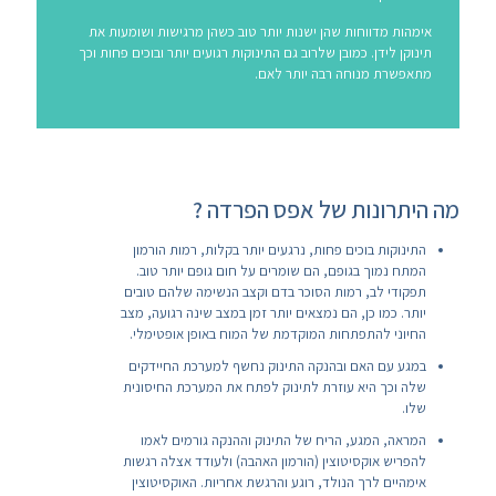
אימהות מדווחות שהן ישנות יותר טוב כשהן מרגישות ושומעות את
תינוקן לידן. כמובן שלרוב גם התינוקות רגועים יותר ובוכים פחות וכך
מתאפשרת מנוחה רבה יותר לאם.
מה היתרונות של אפס הפרדה ?
התינוקות בוכים פחות, נרגעים יותר בקלות, רמות הורמון
המתח נמוך בגופם, הם שומרים על חום גופם יותר טוב.
תפקודי לב, רמות הסוכר בדם וקצב הנשימה שלהם טובים
יותר. כמו כן, הם נמצאים יותר זמן במצב שינה רגועה, מצב
החיוני להתפתחות המוקדמת של המוח באופן אופטימלי.
במגע עם האם ובהנקה התינוק נחשף למערכת החיידקים
שלה וכך היא עוזרת לתינוק לפתח את המערכת החיסונית
שלו.
המראה, המגע, הריח של התינוק וההנקה גורמים לאמו
להפריש אוקסיטוצין (הורמון האהבה) ולעודד אצלה רגשות
אימהיים לרך הנולד, רוגע והרגשת אחריות. האוקסיטוצין