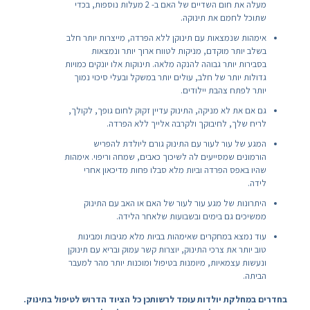
מעלה את חום השדיים של האם ב- 2 מעלות נוספות, בכדי
שתוכל לחמם את תינוקה.
אימהות שנמצאות עם תינוקן ללא הפרדה, מייצרות יותר חלב
בשלב יותר מוקדם, מניקות לטווח ארוך יותר ונמצאות
בסבירות יותר גבוהה להנקה מלאה. תינוקות אלו יונקים כמויות
גדולות יותר של חלב, עולים יותר במשקל ובעלי סיכוי נמוך
יותר לפתח צהבת יילודים.
גם אם את לא מניקה, התינוק עדיין זקוק לחום גופך, לקולך,
לריח שלך, לחיבוקך ולקרבה אלייך ללא הפרדה.
המגע של עור לעור עם התינוק גורם ליולדת להפריש
הורמונים שמסייעים לה לשיכוך כאבים, שמחה וריפוי. אימהות
שהיו באפס הפרדה וביות מלא סבלו פחות מדיכאון אחרי
לידה.
היתרונות של מגע עור לעור של האם או האב עם התינוק
ממשיכים גם בימים ובשבועות שלאחר הלידה.
עוד נמצא במחקרים שאימהות בביות מלא מגיבות ומבינות
טוב יותר את צרכי התינוק, יוצרות קשר עמוק ובריא עם תינוקן
ונעשות עצמאיות, מיומנות בטיפול ומוכנות יותר מהר למעבר
הביתה.
בחדרים במחלקת יולדות עומד לרשותכן כל הציוד הדרוש לטיפול בתינוק.