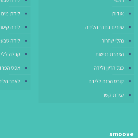
לידת מים
אודות
דה קיסרית
סיורים בחדר הלידה
קיסרית VBAC
נהלי שחרור
לה ללידה
הצהרת נגישות
פס הפרדה
כנס הריון ולידה
אחר הלידה
קורס הכנה ללידה
יצירת קשר
smoove