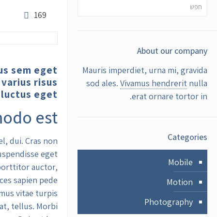
169
About our company
mus sem eget
Mauris imperdiet, urna mi, gravida
varius risus
sod ales.
Vivamus hendrerit
nulla
luctus eget.
erat ornare tortor in.
odo est
Categories
l, dui. Cras non
 Suspendisse eget
Mobile
orttitor auctor,
ices sapien pede
Motion
mus vitae turpis
Photography
t, tellus. Morbi