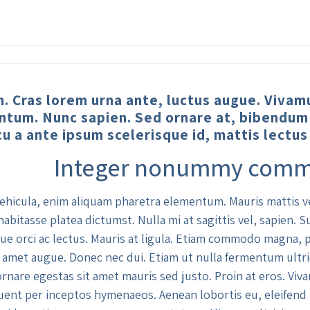
. Cras lorem urna ante, luctus augue. Viva
entum. Nunc sapien. Sed ornare at, bibendum 
cu a ante ipsum scelerisque id, mattis lectus 
Integer nonummy comm
ehicula, enim aliquam pharetra elementum. Mauris mattis ve
c habitasse platea dictumst. Nulla mi at sagittis vel, sapien.
ue orci ac lectus. Mauris at ligula. Etiam commodo magna, p
 amet augue. Donec nec dui. Etiam ut nulla fermentum ultr
ornare egestas sit amet mauris sed justo. Proin at eros. Viva
quent per inceptos hymenaeos. Aenean lobortis eu, eleifend a