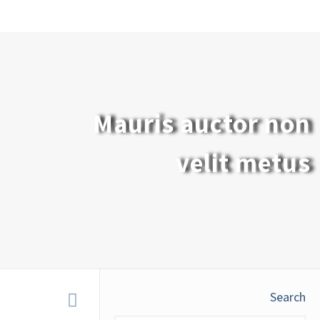
Mauris auctor non
velit metus
Search