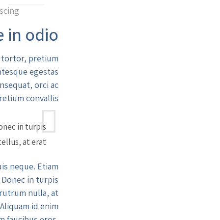
scing.
 in odio
 tortor, pretium
entesque egestas
nsequat, orci ac
retium convallis.
onec in turpis
tellus, at erat.
uis neque. Etiam
 Donec in turpis
 rutrum nulla, at
 Aliquam id enim.
m faucibus eros.