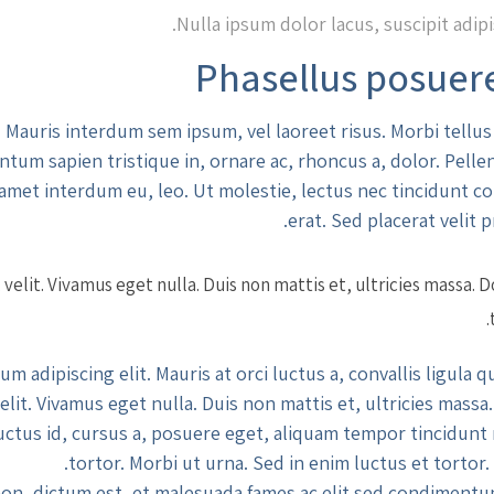
Nulla ipsum dolor lacus, suscipit adipi
Phasellus posuere
Mauris interdum sem ipsum, vel laoreet risus. Morbi tellus
ntum sapien tristique in, ornare ac, rhoncus a, dolor. Pell
 amet interdum eu, leo. Ut molestie, lectus nec tincidunt co
erat. Sed placerat velit p
elit. Vivamus eget nulla. Duis non mattis et, ultricies massa. D
adipiscing elit. Mauris at orci luctus a, convallis ligula q
lit. Vivamus eget nulla. Duis non mattis et, ultricies massa.
e luctus id, cursus a, posuere eget, aliquam tempor tincidunt
tortor. Morbi ut urna. Sed in enim luctus et tortor.
non, dictum est, et malesuada fames ac elit sed condimentu