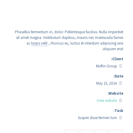
Phasellus fermentum in, dolor. Pellentesque facilisis. Nulla imperdiet
sit amet magna. Vestibulum dapibus, mauris nec malesuada fames
ac
turpis velit
, rhoncus eu, luctus et interdum adipiscing wisi
aliquam erat.
Client:
Muffin Group
Date:
May 13, 2014
Website:
View website
Task:
Suspen disse fermen tum