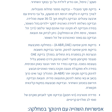
מעקב / טיפול, אנו נודיע ליולדת על כך בבוקר השחרור.
בדיקת סקר מטבולי – נבדקות מספר מחלות מטבוליות.
לצורך בדיקה זו נלקחת דגימת דם מהעקב, על גבי כרטיס עם
ארבעה עיגולים. הבדיקה נלקחת תוך 36-72 שעות מהלידה.
הבדיקה נשלחת ליחידה הארצית לסקר יילודים בתל השומר,
במידה והבדיקה לא תקינה יצרו אתכם קשר טלפוני (דרך תל
השומר, טיפת חלב או המחלקה). ניתן לבדוק את תוצאת
הבדיקה גם באתר האינטרנט של תל השומר.
בדיקות סינון שמיעה (A-ABR,OAE) – במחלקה מתבצעות
בדיקות סינון שמיעה לתינוק. מדובר בבדיקות חשובות
הנערכות רק במסגרת בית החולים. במהלך בדיקת OAE
מוצמד מיקרופון מזערי לאוזן התינוק ודרכו מושמע צליל
בעוצמה נמוכה. בבדיקה נמדד הד חוזר הנוצר באוזן הפנימית.
במידה ולא מתקבלת תגובה תקינה בשתי האוזניים תבוצע
לתינוק בדיקה מקיפה יותר (A-ABR). התהליך קצר ואינו כרוך
בכאב או באי נוחות לתינוק והתוצאה מידית. תוצאת הבדיקה
תירשם במכתב השחרור. הבדיקות מבוצעות בפיקוח קלינאית
תקשורת.
מדידת סטורציה (רווי חמצן) כבדיקת סקר לאבחון מוקדם של
מומי לב מולדים קריטיים.
אפשרויות השהייה עם תינוקך במחלקה: