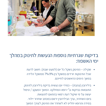
בדיקות שגרתיות נוספות הנעשות לתינוק במהלך
ימי האשפוז:
שקילה – התינוק נשקל כל יום (למעט שבת). חשוב לדעת
שכל התינוקות יורדים במשקל בין 9%-7% ממשקל הלידה
במשך הימים הראשונים לחייהם.
בילירובין (צהבת) – כמידי יום נעשית בדיקת בילירובין לתינוק.
התוצאות נבדקות ע"י רופא המחלקה. המשך המעקב / טיפול
יעשה על פי שיקול דעת רפואי בהתאם לתוצאות.
ביום השחרור, ערך הבילירובין ירשם במכתב שחרור יילוד.
במידה והרופא יחליט לא לשחרר את התינוק לצורך המשך