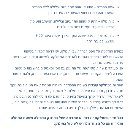
אפס הפרדה – התינוק שוהה אתך ביום ובלילה ללא הפרדה.
המעקב והטיפול הרפואי והסיעודי נעשים בחדרך.
ביות מלא – התינוק שוהה אתך ביום ובלילה. המעקב והטיפול
הרפואי והסיעודי נעשים במחלקת ילודים.
ביות גמיש – התינוק שוהה אתך לאורך שעות היום 9:00-
22:00, לפי בחירתך.
במידה והחלטת על אפס הפרדה / ביות מלא, יש לדאוג למלווה בשעות
הראשונות לאחר הלידה בהתאם להנחיות המחלקה. למלווה תפקיד חשוב במתן
עזרה, תמיכה ומנוחה.
אנו מעודדים שהות משותפת של התינוק עם אמו ומאמינים בחשיבות מינימום
הפרדה ליצירת הקשר הראשוני עם התינוק, לבריאות האם והתינוק ולהתבססות
ההנקה.
האחיות במחלקה עובדות בשיטת ההפקדה. האחות המרכזת את הטיפול בתינוקך
תגיע לחדרך, תציג את עצמה בתחילת כל משמרת, תספק לך מענה אישי
לשאלותייך ותדריך אותך בטיפול בתינוק, כך שגם את תוכלי להתנסות בטיפול
בתינוקך בצורה עצמאית. הדרכה אישית והתנסות בטיפול יתרמו להעצמת הידע,
המיומנות והביטחון שלך ויקנו לך חוויה נעימה ובטוחה יותר בבית.
בכל חדר במחלקת יולדות יש עמדת טיפול בתינוק המכילה משטח החתלה
ומגירות עם כל הציוד הנדרש לטיפול בתינוק.