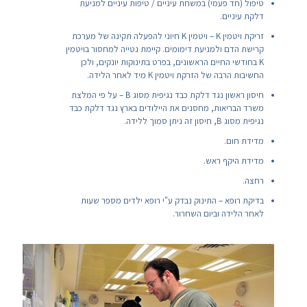
טיפול (חד פעמי) במשחת עיניים / טיפות עיניים למניעת
דלקת עיניים.
זריקת ויטמין K – ויטמין K חיוני להפעלה תקינה של מערכת
קרישת הדם ולמניעת דימומים. קיימת נטייה למחסור בויטמין
K בחודשי החיים הראשונים, בפרט בתינוקות יונקים, ולכן
החשיבות הרבה של הזרקת ויטמין K מיד לאחר הלידה.
חיסון ראשון נגד דלקת כבד נגיפית מסוג B – על פי המלצת
משרד הבריאות, מחסנים את היילודים בארץ נגד דלקת כבד
נגיפית מסוג B, חיסון זה ניתן סמוך ללידה.
מדידת חום.
מדידת היקף ראש.
רחצה.
בדיקת רופא – התינוק נבדק ע"י רופא ילדים מספר שעות
לאחר הלידה וביום השחרור.