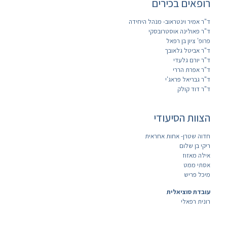
רופאים בכירים
ד"ר אמיר וינטראוב- מנהל היחידה
ד"ר פאולינה אוסטרובסקי
פרופ' ציון בן רפאל
ד"ר אביטל גלאובך
ד"ר יורם גלעדי
ד"ר אפרת הררי
ד"ר גבריאל פראג'י
ד"ר דוד קולק
הצוות הסיעודי
חדוה שטרן- אחות אחראית
ריקי בן שלום
אילה מאזוז
אסתי ממט
מיכל פריש
עובדת סוציאלית
רונית רפאלי