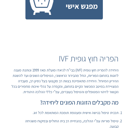
הפריה חוץ גופית IVF
היחידה להפריה חוץ גופית (IVF) בבי"ח לניאדו פועלת מאז 1999 ונותנת מענה
לזוגות בתחום הפוריות, החל מהבירור הראשוני, הטיפולים השונים ועד להשגת
ההיריון המיוחל. היחידה מתאפיינת בצוות רב מקצועי בעל נסיון רב, מעבדה
המצויידת במיטב המכשור הקיים בתחום, והקפדה על נהלי איכות מחמירים בכל
הקשור לזיהוי המטופלים והטיפול בעוברים, עפ"י כללי ההלכה היהודית.
מה מקבלים הזוגות הפונים ליחידה?
תכנית טיפול בגישה אישית ומעטפת תומכת המותאמת לכל זוג.
טיפול פוריות עפ"י ההלכה, בהנחיית רב בית החולים ובפיקוח משגיחה
קבועה.