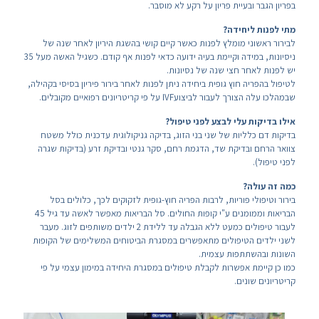
בפריון הגבר ובעיית פריון על רקע לא מוסבר.
מתי לפנות ליחידה?
לבירור ראשוני מומלץ לפנות כאשר קיים קושי בהשגת היריון לאחר שנה של
ניסיונות, במידה וקיימת בעיה ידועה כדאי לפנות אף קודם. כשגיל האשה מעל 35
יש לפנות לאחר חצי שנה של נסיונות.
לטיפול בהפריה חוץ גופית ביחידה ניתן לפנות לאחר בירור פיריון בסיסי בקהילה,
שבמהלכו עלה הצורך לעבור לביצועIVF על פי קריטריונים רפואיים מקובלים.
אילו בדיקות עלי לבצע לפני טיפול?
בדיקות דם כלליות של שני בני הזוג, בדיקה גניקולוגית עדכנית כולל משטח
צוואר הרחם ובדיקת שד, הדגמת רחם, סקר גנטי ובדיקת זרע (בדיקות שגרה
לפני טיפול).
כמה זה עולה?
בירור וטיפולי פוריות, לרבות הפריה חוץ-גופית לזקוקים לכך, כלולים בסל
הבריאות וממומנים ע"י קופות החולים. סל הבריאות מאפשר לאשה עד גיל 45
לעבור טיפולים כמעט ללא הגבלה עד ללידת 2 ילדים משותפים לזוג. מעבר
לשני ילדים הטיפולים מתאפשרים במסגרת הביטוחים המשלימים של הקופות
השונות ובהשתתפות עצמית.
כמו כן קיימת אפשרות לקבלת טיפולים במסגרת היחידה במימון עצמי על פי
קריטריונים שונים.