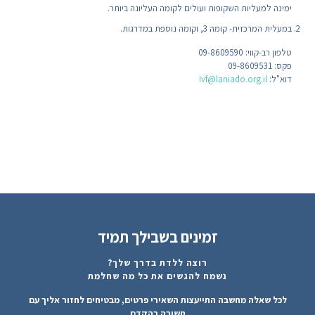
ימינה למעליות השקופות ועולים לקומה העליונה ביותר.
במעלית המרכזית- קומה 3, וקומה נוספת במדרגות.
טלפון רב-קווי:
09-8609590
פקס: 09-8609531
דוא"ל:
Ivf@laniado.org.il
זמינים בשבילך תמיד
רוצה ללדת בדרך שלך?
נשמח להגשים את כל מה שחלמת
לכל שאלה מחשבה התייעצות השאירי פרטים, מבטיחים לחזור אליך עם
תשובה בהקדם