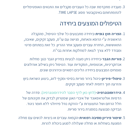
מעבדה מתקדמת שבה כל העוברים מקבלים את התנאים האופטימליים
להתפתחותם באינקובטור מסוג TIME LAPSE.
הטיפולים המוצעים ביחידה
הפריה חוץ גופית-
ביחידה מתבצעים כל שלבי הטיפול, מהקבלה
הראשונית ע"י הרופא והאחות, פגישה עם עו"ס, מעקב זקיקים, שאיבה,
התאוששות, החזרת עוברים ומעקב אחר ההריון. כל זאת במתחם פרטי
ומבודד ללא צורך לצאת למחלקות אחרות בבי"ח.
פוריות הגבר-
ביחידה ניתן מענה לבעיות בפיריון הגבר כגון: מחלות
אנדוקריניות, אנטומיות, תפקודיות ועוד. הטיפול ניתן בשילוב אורולוגים
מומחים המבצעים ביחידה הליכים רפואיים וכירורגים שונים.
טיפולי פיריון-
ניהול בירור פוריות בסיסי ומקיף לזוג, ביצוע השראת ביוץ
והזרעה תוך רחמית לאחר מעקב זקיקים.
הידרוסונוגרפיה-
(לחץ כאן לדף הסבר להידרוסונוגרפיה)
. סדרה של
הדמיות אולטראסאונד של איברי האגן שמטרתן לבדוק את תקינותם של
חלל הרחם ושל החצוצרות ע"י הזרקת נוזל פיזיולגי ללא חומר ניגוד.
הבדיקה מבוצעת במסגרת בירור פוריות.
שימור פיריון מסיבה רפואית-
הקפאת עוברים או ביציות לנשים עם מחלה
הפוגעת בשחלות או מחלה שעלולה לפגוע ביכולת להרות.