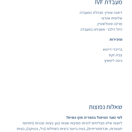
מעבדת IVF
דיאנה שטיין- מנהלת המעבדה
שלומית אהרוני
מרינה סטולשטיין
רחל זילבר- משגיחה במעבדה
מזכירות
בריינדי דייטש
צביה זקס
גיטה ליפשיץ
שאלות נפוצות
למי נועד הטיפול בהפריה חוץ גופית?
לזוגות שלא מצליחים להרות מסיבות שונות כגון: בעיות מכניות (חסימת
חצוצרות, אנדומטריוזיס), בעיה בייצור ביציות בשחלות (גיל, גנטיקה), בעיות